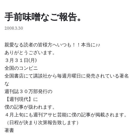
手前味噌なご報告。
コ
ン
2008.3.30
テ
ン
親愛なる読者の皆様方へいつも！！本当に♪♪
ツ
ありがとうございます。
へ
３月３１日(月)
ス
全国のコンビニ
キ
全国書店にて講談社から毎週月曜日に発売されている著名
ッ
な
プ
週刊誌３０万部発行の
【週刊現代】に
僕の記事が扱われます。
４月上旬にも週刊アサヒ芸能に僕の記事が掲載されます。
（日程が決まり次第報告致します）
著書