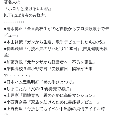
著名人の
『ホロリと泣けるいい話』
以下は出演者の皆様方。
↓↓↓↓↓↓↓↓↓↓
●清水博正『全盲高校生がのど自慢からプロ演歌歌手でデ
ビュー』
●木山裕策『ガンから生還、歌手デビューした4児の父』
●長嶋茂雄『付撓不屈のリハビリ1400日』(吉見健明氏執
筆)
●加藤秀視『元ヤクザから経営者へ、不良を更生』
●巣鴨高校３年小野寺君『受験前日、隣家が火事
で・・・・・』
●日本ハム豊島明好『姉の手ひとつで』
●しょこたん『父のCD再発売で感涙』
●上戸彩『団地育ち、親のために高級マンション』
●小西真奈美『家族を助けるために芸能界デビュー』
●上野樹里『骨折してもイベント出演の純情アイドル時