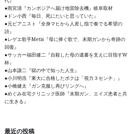
代』
●雨宮清『カンボジアへ届け地雷除去機』岐阜取材
●ドン小西『毎日、死にたいと思っていた』
●元ピアニスト『全身マヒから人差し指で奏でる希望の
詩』
●レゲエ歌手Metis『母に捧ぐ歌で、末期ガンから奇跡の
回復』
●サッカー福田健二『自殺した母の遺書を支えに目指すW
杯』
●山本譲二『獄の中で知った人生』
●小川明浩『東大に合格したボクは「視力３センチ」』
●小橋健太『ガン克服し再びリングへ』
●めぐみ在宅クリニック医師『末期ガン、エイズ患者と共
に生きる』
最近の投稿