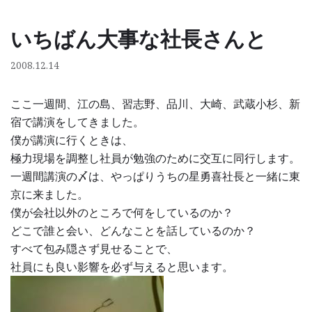
いちばん大事な社長さんと
コ
ン
2008.12.14
テ
ン
ここ一週間、江の島、習志野、品川、大崎、武蔵小杉、新
ツ
宿で講演をしてきました。
へ
僕が講演に行くときは、
ス
極力現場を調整し社員が勉強のために交互に同行します。
キ
一週間講演の〆は、やっぱりうちの星勇喜社長と一緒に東
ッ
京に来ました。
プ
僕が会社以外のところで何をしているのか？
どこで誰と会い、どんなことを話しているのか？
すべて包み隠さず見せることで、
社員にも良い影響を必ず与えると思います。