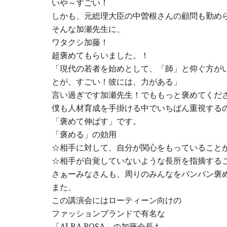
いや～すごい！
しかも、元総理大臣の中曽根さんの顧問も勤め
そんな加瀬先生に、
ワタクシ加藤！
超褒めてもらいました。！
「現代の若者を始めとして、「師」と仰ぐ方が
とが、すごい！彼には、力がある」
言い過ぎです加瀬先生！でももっと褒めてくだ
僕も人材育成を手掛ける中でいちばん重視する
「褒めて伸ばす」です。
「褒める」の効用
☆相手に対して、自分が関心をもっていること
☆相手が自覚していないような長所を指摘する
さぁーみなさんも、周りのみんなをバンバン褒
また、
この講演会にはローティーン向けの
ファッションブランドで有名な
「ALBA ROSA」の加藤会長も