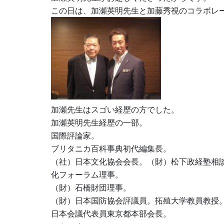
この日は、加瀬英明先生と加藤秀視のコラボレ
加瀬先生はスゴい経歴の方でした。
加瀬英明先生経歴の一部。
国際評論家。
ブリタニカ百科事典初代編集長。
（社）日本文化協会会長。（財）松下政経塾相
化フォーラム理事。
（財）石橋財団理事。
（財）日本国防協会評議員。拓殖大学教員教授
日本会議代表員東京都本部会長。