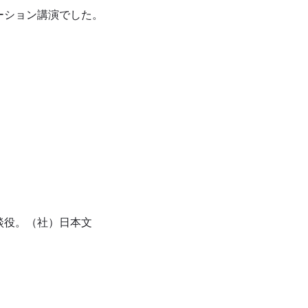
ーション講演でした。
談役。（社）日本文
。