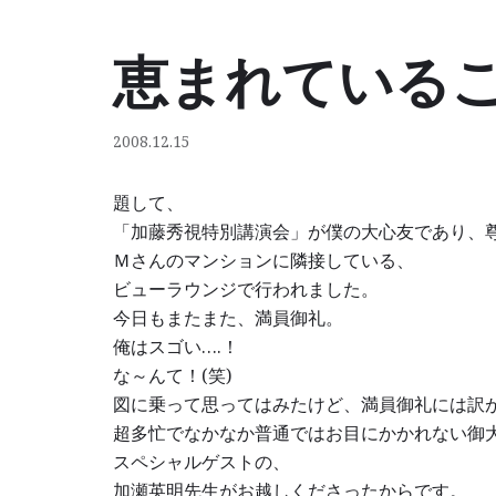
恵まれている
コ
ン
テ
2008.12.15
ン
ツ
題して、
へ
「加藤秀視特別講演会」が僕の大心友であり、
ス
Ｍさんのマンションに隣接している、
キ
ビューラウンジで行われました。
ッ
今日もまたまた、満員御礼。
プ
俺はスゴい….！
な～んて！(笑)
図に乗って思ってはみたけど、満員御礼には訳
超多忙でなかなか普通ではお目にかかれない御
スペシャルゲストの、
加瀬英明先生がお越しくださったからです。