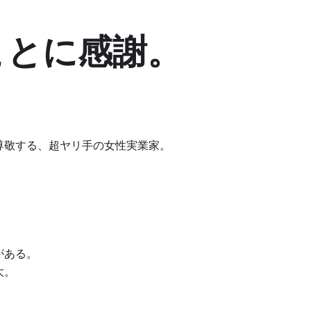
ことに感謝。
尊敬する、超ヤリ手の女性実業家。
がある。
大。