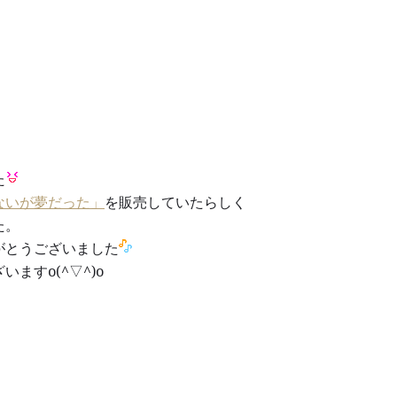
た
ないが夢だった」
を販売していたらしく
た。
がとうございました
ますo(^▽^)o