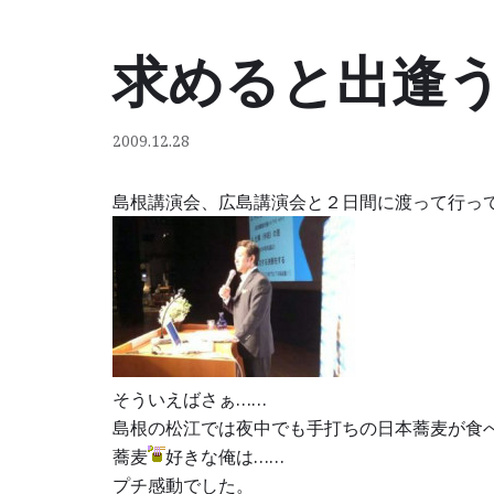
求めると出逢う
コ
ン
テ
2009.12.28
ン
ツ
島根講演会、広島講演会と２日間に渡って行っ
へ
ス
キ
ッ
プ
そういえばさぁ……
島根の松江では夜中でも手打ちの日本蕎麦が食
蕎麦
好きな俺は……
プチ感動でした。