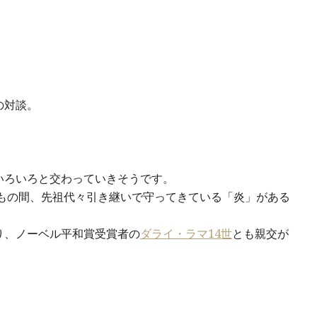
の対談。
いろいろと交わっていきそうです。
年もの間、先祖代々引き継いで守ってきている「炎」がある
り、ノーベル平和賞受賞者の
ダライ・ラマ14世
とも親交が