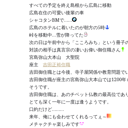
すべての予定を終え島根から広島に移動
広島在住の可愛い後輩の車
シャコタンBMで……
広島のホテルに着いたのが朝方の5時
峠を移動中…雪が降ってた
次の日は午前中から「こころみち」という冊子
対談の相手は真言宗の凄いお偉い御住職さん
宮島弥山大本山 大聖院
座主
吉田正裕住職
吉田御住職とは今後、寺子屋関係や教育問題で
吉田御住職が座主の宮島弥山大本山では1200
そうです。
吉田御住職は、あのチベット仏教の最高位であ
とても深く一年に一度は逢うようです。
口約だけど………
来年、俺にも会わせてくれるってぇ～
メチャクチャ楽しみです