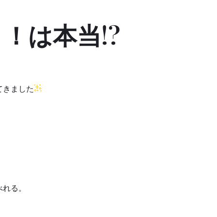
！は本当!?
てきました
べれる。