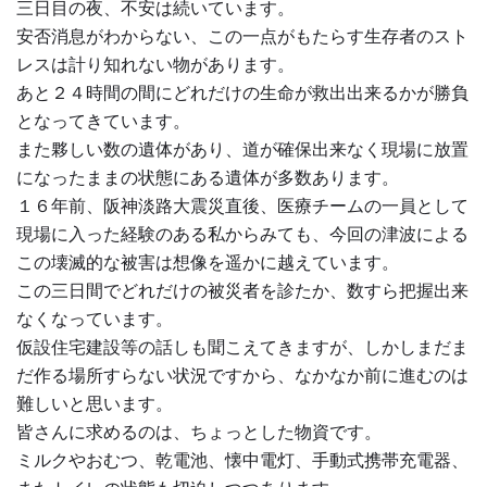
三日目の夜、不安は続いています。
安否消息がわからない、この一点がもたらす生存者のスト
レスは計り知れない物があります。
あと２４時間の間にどれだけの生命が救出出来るかが勝負
となってきています。
また夥しい数の遺体があり、道が確保出来なく現場に放置
になったままの状態にある遺体が多数あります。
１６年前、阪神淡路大震災直後、医療チームの一員として
現場に入った経験のある私からみても、今回の津波による
この壊滅的な被害は想像を遥かに越えています。
この三日間でどれだけの被災者を診たか、数すら把握出来
なくなっています。
仮設住宅建設等の話しも聞こえてきますが、しかしまだま
だ作る場所すらない状況ですから、なかなか前に進むのは
難しいと思います。
皆さんに求めるのは、ちょっとした物資です。
ミルクやおむつ、乾電池、懐中電灯、手動式携帯充電器、