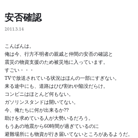
安否確認
コ
ン
2011.3.14
テ
ン
こんばんは。
ツ
俺は今、行方不明者の親戚と仲間の安否の確認と
へ
震災の物資支援のため被災地に入っています。
ス
すごい・・・
キ
TVで放送されている状況はほんの一部にすぎない。
ッ
来る途中にも、道路はひび割れや陥没だらけ。
プ
コンビニはほとんど何もない。
ガソリンスタンドは開いてない。
今、俺たちに何が出来るか??
助けを求めている人が大勢いるだろう。
もうあの地震から60時間が過ぎているのに
避難場所にも物資が行き届いてないところがあるようだ。