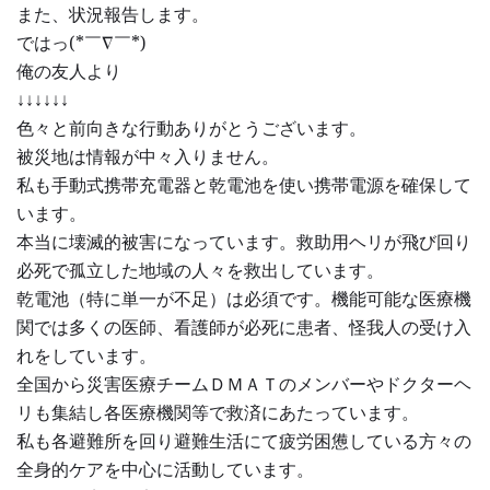
また、状況報告します。
ではっ(*￣∇￣*)
俺の友人より
↓↓↓↓↓↓
色々と前向きな行動ありがとうございます。
被災地は情報が中々入りません。
私も手動式携帯充電器と乾電池を使い携帯電源を確保して
います。
本当に壊滅的被害になっています。救助用ヘリが飛び回り
必死で孤立した地域の人々を救出しています。
乾電池（特に単一が不足）は必須です。機能可能な医療機
関では多くの医師、看護師が必死に患者、怪我人の受け入
れをしています。
全国から災害医療チームＤＭＡＴのメンバーやドクターヘ
リも集結し各医療機関等で救済にあたっています。
私も各避難所を回り避難生活にて疲労困憊している方々の
全身的ケアを中心に活動しています。