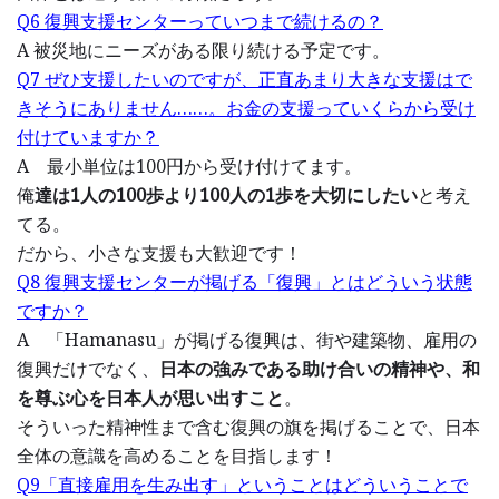
Q6 復興支援センターっていつまで続けるの？
A 被災地にニーズがある限り続ける予定です。
Q7 ぜひ支援したいのですが、正直あまり大きな支援はで
きそうにありません……。お金の支援っていくらから受け
付けていますか？
A 最小単位は100円から受け付けてます。
俺
達は1人の100歩より100人の1歩を大切にしたい
と考え
てる。
だから、小さな支援も大歓迎です！
Q8 復興支援センターが掲げる「復興」とはどういう状態
ですか？
A 「Hamanasu」が掲げる復興は、街や建築物、雇用の
復興だけでなく、
日本の強みである助け合いの精神や、和
を尊ぶ心を日本人が思い出すこと
。
そういった精神性まで含む復興の旗を掲げることで、日本
全体の意識を高めることを目指します！
Q9「直接雇用を生み出す」ということはどういうことで