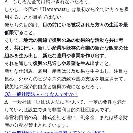
A もちろん全ては補いきれないだろう。
しかし、今回の「Hamanasu」は最初から全ての方々を雇
用することが目的ではない。
俺たちの目的は、
目の前にいる被災された方々の生活を最
低限守ること
。
そして、
地元の目線で復興の為の効果的な活動を共に考
え、共に行い、新しい産業や既存の産業の新たな販売の仕
組みを生み出し、新たな雇用や事業を作り出す
、
それを通して
復興の見通しや希望を生み出すこと
。
新たな仕組み、雇用、産業は波及効果を生み出し、注目を
集め、外からのビジネスの誘致や国の支援を加速させて、
被災地の経済的自立と復興の礎になるだろう。
Q3 一般社団法人ってなんですか？
A 一般社団・財団法人法に基づいて、一定の要件を満た
していれば設立できる非営利目的の社団法人です。
非営利目的の為、株式会社と違い、剰余金、または残余財
産の分配が禁止されています。
Q4 一般社団法人Japan元気塾ってどんな団体？