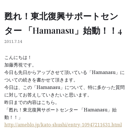
甦れ！東北復興サポートセン
コ
ン
ター 「Hamanasu」始動！！4
テ
ン
2011.7.14
ツ
へ
こんにちは！
ス
加藤秀視です。
キ
今日も先日からアップさせて頂いている「Hamanasu」に
ッ
ついての続きを書かせて頂きます。
プ
今日は、この「Hamanasu」について、特に多かった質問
に対してお答えしていきたいと思います。
昨日までの内容はこちら。
「甦れ！東北復興サポートセンター 「Hamanasu」始
動！！」
http://ameblo.jp/kato-shushi/entry-10947211631.html