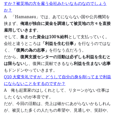
すか？被災地の方を雇う会社みたいなものなのでしょう
か？
A 「Hamanasu」では、あてにならない国や公共機関を
挟まず、
俺達が独自に資金を調達して被災地の方々を直接
雇用していきます
。
そして、
集まった資金は100％給料
として支払っていく。
会社と違うところは
「利益を生む仕事」
を行なうのではな
く、
「復興の為の志事」
を行なう点だろう。
だから、
復興支援センターの活動は必ずしも利益を生むと
は限らない
し、復興に貢献できるなら
利益を生まない志事
もドンドンやっていきます。
Q10 大変失礼ですが、どうして自分の身を削ってまで利益
にならないことをするのですか？
A 俺も起業家のはしくれとして、リターンがない仕事は
したくないのが本音です。
だが、今回の活動は、売上は確かにあがらないかもしれん
が、被災した多くの人たちの希望や、見通しや、笑顔や、