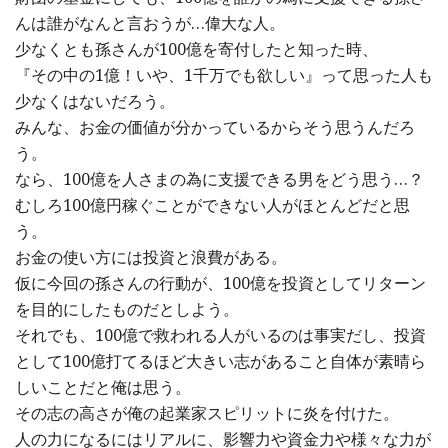
んは誰がなんと言おうが…偉大な人。
少なくとも孫さんが100億を寄付したと知った時、
『その中の1億！いや、1千万でも欲しい』って思った人も
少なくはないだろう。
みんな、お金の価値が分かっているからそう思うんだろ
う。
なら、100億を人さまの為に支援できる男をどう思う…？
むしろ100億円稼ぐことができない人がほとんどだと思
う。
お金の使い方には投資と浪費がある。
仮に今回の孫さんの行動が、100億を投資としてリターン
を目的にしたものだとしよう。
それでも、100億で救われる人がいるのは事実だし、投資
として100億打てるほど大きい志があること自体が素晴ら
しいことだと俺は思う。
その志の高さが俺の起業家スピリットに炎を付けた。
人の力になるにはリアルに、影響力や資金力や様々な力が