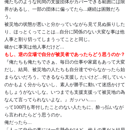
俺たちのような民間の支援団体がカバーできる範囲には限
界があるし、一部の団体に偏ってたら…継続は困難だろ
う。
被災地の状態が悪いと分かっていながら見て見ぬ振りした
り、ほっとくってことは…自分に関係のない大変な事は他
人事と割り切ってしまうってことと同じ。
確かに事実は他人事だけど…
もし、逆の立場で自分が被災者であったらどう思うのか？
『俺たちも俺たちでさぁ、毎日の仕事や家庭もあって大変
だし、結局、被災地の人たちも自分達でやらなかったら始
まらないだろう。できるなら支援し たいけど…何していい
のかもよく分からないし、素人が勝手に動いて迷惑かけて
もしょうがないしな。いつまでも支援支援って被災地の為
なんて言ってられないよな。』ガッハハ……
って100円も寄付したことのない人たちに、酔っ払いなが
ら言われたらどう思うのか。
俺だったら…
「人って自分の事には一生懸命だけど、他人の事だと結局