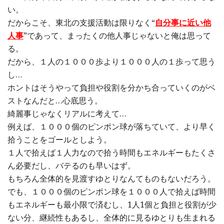
い。
だからこそ、東北の支援活動は限りなく“
自分事に近い他
人事
”であって、まったくの他人事じゃないと俺は思って
る。
だから、１人の１０００歩より１０００人の１歩って思う
し…
ホントはそうやって負担や役割を分かち合っていくのがベ
ストなんだと…心底思う。
綺麗事じゃなくリアルに考えて…
例えば、１０００個のピンポン球が落ちていて、より早く
拾うことをゴールとしよう。
１人で拾えば１人力なので拾う時間もエネルギーもたくさ
ん必要だし、バテるのも早いはず。
もちろん全体的を見渡すゆとりなんてものもないだろう。
でも、１０００個のピンポン球を１０００人で拾えば時間
もエネルギーも最小限で済むし、1人1個と負担と役割が少
ない分、継続性もあるし、全体的に見るゆとりも生まれる