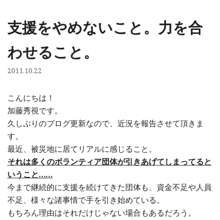
支援をやめないこと。力を合
コ
ン
わせること。
テ
ン
2011.10.22
ツ
へ
こんにちは！
ス
加藤秀視です。
キ
久しぶりのブログ更新なので、近況を報告させて頂きま
ッ
す。
プ
最近、被災地に居てリアルに感じること。
それは多くのボランティア団体が引きあげてしまってると
いうこと……
今まで継続的に支援を続けてきた団体も、資金不足や人員
不足、様々な諸事情で手を引き始めている。
もちろん理由はそれだけじゃない場合もあるだろう。