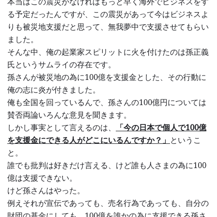
本当はこの震災がなければもっと早く海外でビジネスをす
る予定だったんですが、この震災があって今はビジネスよ
りも被災地支援だと思って、無我夢中で支援させてもらい
ました。
そんな中、俺の起業家スピリットに火を付けたのは孫正義
氏というサムライの存在です。
孫さんが被災地の為に100億を支援金とした、その行動に
俺の志に炎が付きました。
俺も全国を回っているんで、孫さんの100億円については
賛否両論いろんな意見を聞きます。
しかし事実として言えるのは、
「今の日本で個人で100億
を支援金にできる人がどこにいるんですか？」
というこ
と。
誰でも批判は好きだけ言える、けど誰も人さまの為に100
億は支援できない。
けど孫さんはやった。
例えそれが宣伝であっても、売名行為であっても、自分の
財団の基金にしても、100億を誰かの為に支援できる孫さ