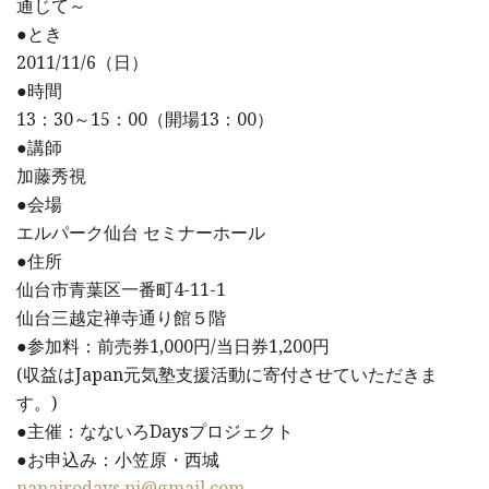
通じて～
●とき
2011/11/6（日）
●時間
13：30～15：00（開場13：00）
●講師
加藤秀視
●会場
エルパーク仙台 セミナーホール
●住所
仙台市青葉区一番町4-11-1
仙台三越定禅寺通り館５階
●参加料：前売券1,000円/当日券1,200円
(収益はJapan元気塾支援活動に寄付させていただきま
す。)
●主催：なないろDaysプロジェクト
●お申込み：小笠原・西城
nanairodays.pj@gmail.com