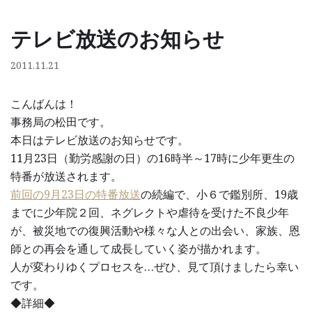
テレビ放送のお知らせ
コ
ン
2011.11.21
テ
ン
こんばんは！
ツ
事務局の松田です。
へ
本日はテレビ放送のお知らせです。
ス
11月23日（勤労感謝の日）の16時半～17時に少年更生の
キ
特番が放送されます。
ッ
前回の9月23日の特番放送
の続編で、小６で鑑別所、19歳
プ
までに少年院２回、ネグレクトや虐待を受けた不良少年
が、被災地での復興活動や様々な人との出会い、家族、恩
師との再会を通して成長していく姿が描かれます。
人が変わりゆくプロセスを…ぜひ、見て頂けましたら幸い
です。
◆詳細◆