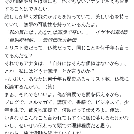
その価値や尊さは誰にも、他でもないアナタでさえも否定
することはできない。
誰しもが輝く才能のかけらを持っていて、美しい心を持っ
ていて、無限の可能性を持っているんだよ。
「私の目には，あなたは高価で尊い。」 イザヤ43章4節
「自利即利他。」最澄伝教大師伝
キリスト教だって、仏教だって、同じことを何千年も言っ
てるんだぜ？
それでもアナタは、「自分にはそんな価値はないから」、
とか「私にはどうせ無理」とか言うのか？
おいおい、あなたは何千年も歴史あるキリスト教、仏教に
反論するんかい。（笑）
まぁ、それでもいいよ。俺が何度でも愛を伝えるから。
ブログで、メルマガで、講演で、書籍で、ビジネスで、少
年更生で、被災地支援で、何度だって伝えるよ。俺は。
いきなりこんなこと言われてもすぐに腑に落ちるわけがな
いし、せいぜい伝わって頭での理解程度だと思う。
だから、俺は活動を続けていくんだ。