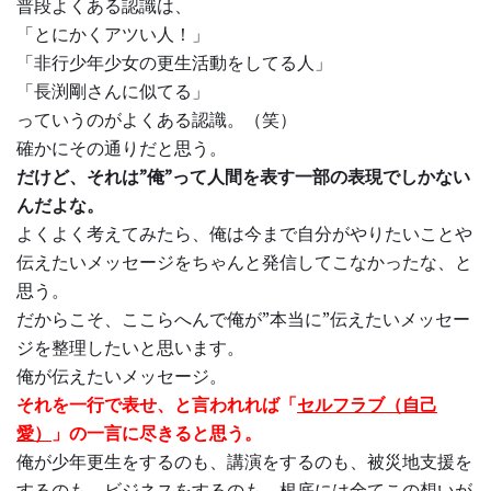
普段よくある認識は、
「とにかくアツい人！」
「非行少年少女の更生活動をしてる人」
「長渕剛さんに似てる」
っていうのがよくある認識。（笑）
確かにその通りだと思う。
だけど、それは”俺”って人間を表す一部の表現でしかない
んだよな。
よくよく考えてみたら、俺は今まで自分がやりたいことや
伝えたいメッセージをちゃんと発信してこなかったな、と
思う。
だからこそ、ここらへんで俺が”本当に”伝えたいメッセー
ジを整理したいと思います。
俺が伝えたいメッセージ。
それを一行で表せ、と言われれば「
セルフラブ（自己
愛）
」の一言に尽きると思う。
俺が少年更生をするのも、講演をするのも、被災地支援を
するのも、ビジネスをするのも、根底には全てこの想いが