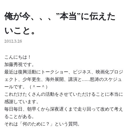
俺が今、、、”本当”に伝えた
コ
ン
いこと。
テ
ン
2012.3.26
ツ
へ
こんにちは！
ス
加藤秀視です。
キ
最近は復興活動にトークショー、ビジネス、映画化プロジ
ッ
ェクト、少年更生、海外展開、講演と……怒涛のスケジュ
プ
ールです。（＾ー＾）
これだけたくさんの活動をさせていただけることに本当に
感謝しています。
毎日毎日、朝早くから深夜遅くまで走り回って改めて考え
ることがある。
それは「何のために？」という質問。