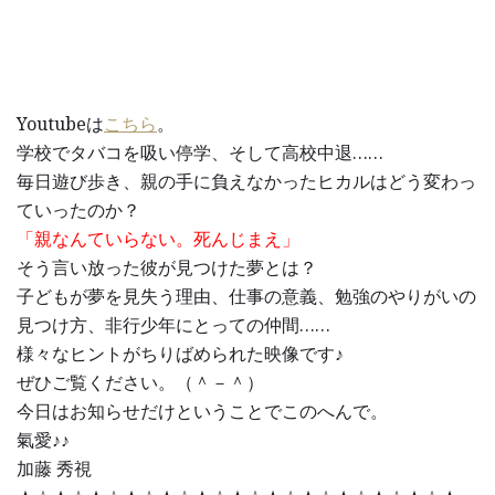
Youtubeは
こちら
。
学校でタバコを吸い停学、そして高校中退……
毎日遊び歩き、親の手に負えなかったヒカルはどう変わっ
ていったのか？
「親なんていらない。死んじまえ」
そう言い放った彼が見つけた夢とは？
子どもが夢を見失う理由、仕事の意義、勉強のやりがいの
見つけ方、非行少年にとっての仲間……
様々なヒントがちりばめられた映像です♪
ぜひご覧ください。（＾－＾）
今日はお知らせだけということでこのへんで。
氣愛♪♪
加藤 秀視