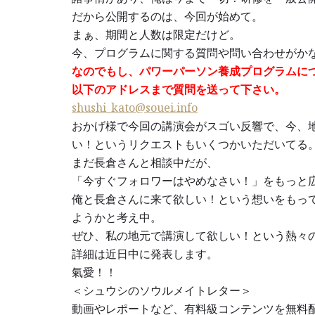
だから公開するのは、今回が始めて。
まぁ、期間と人数は限定だけど。
今、プログラムに関する質問や問い合わせがか
なのでもし、パワーパーソン養成プログラムに
以下のアドレスまで質問を送って下さい。
shushi_kato@souei.info
おかげ様で今回の講演会がスゴい反響で、今、
い！というリクエストもいくつかいただいてる
まだ長倉さんと相談中だが、
「今すぐフォロワーはやめなさい！」をもっと
俺と長倉さんに来て欲しい！という想いをもっ
ようかと考え中。
ぜひ、私の地元で講演して欲しい！という熱々
詳細は近日中に発表します。
氣愛！！
＜シュウシのソウルメイトレター＞
動画やレポートなど、有料級コンテンツを無料