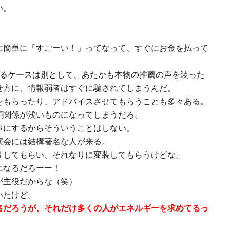
い。
。
に簡単に「すごーい！」ってなって、すぐにお金を払って
かるケースは別として、あたかも本物の推薦の声を装った
せ方に、情報弱者はすぐに騙されてしまうんだ。
をもらったり、アドバイスさせてもらうことも多々ある。
頼関係が浅いものになってしまうだろ。
事にするからそういうことはしない。
演会には結構著名な人が来る。
りしてもらい、それなりに変装してもらうけどな。
になるだろーー！
が主役だからな（笑）
いたけど。
名だろうが、それだけ多くの人がエネルギーを求めてるっ