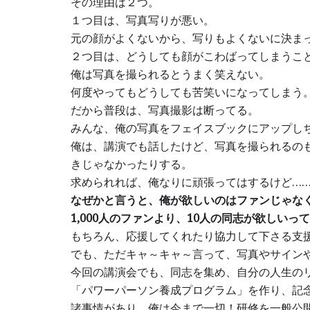
その理由は２つ。
１つ目は、写真写りが悪い。
元の顔がよくないから、写りもよくないに決ま
２つ目は、どうしても顔がこわばってしまうこ
俺は写真を撮られるとうまく笑えない。
何度やってもどうしても苦笑いになってしまう
だから普段は、写真撮影は断ってる。
みんな、俺の写真をフェイスブックにアップし
俺は、講演でも話したけど、写真を撮られるの
きじゃなかったりする。
求められれば、俺なりに頑張ってはするけど…
なぜかと言うと、俺が欲しいのはファンじゃな
1,000人のファンより、10人の同志が欲しいっ
もちろん、応援してくれたり協力して下さる支
でも、ただキャ～キャ～言って、写真やサイン
今回の講演会でも、同志を集め、自分の人生の
「パワーパーソン養成プログラム」を作り、記念
諸事情があり、俺は今まで一切！研修を一般公