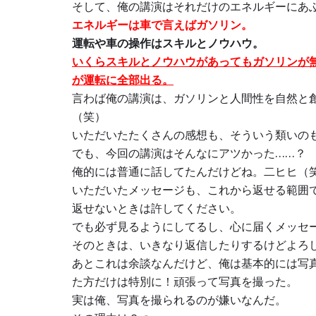
そして、俺の講演はそれだけのエネルギーにあ
エネルギーは車で言えばガソリン。
運転や車の操作はスキルとノウハウ。
いくらスキルとノウハウがあってもガソリンが
が運転に全部出る。
言わば俺の講演は、ガソリンと人間性を自然と
（笑）
いただいたたくさんの感想も、そういう類いの
でも、今回の講演はそんなにアツかった……？
俺的には普通に話してたんだけどね。二ヒヒ（
いただいたメッセージも、これから返せる範囲
返せないときは許してください。
でも必ず見るようにしてるし、心に届くメッセ
そのときは、いきなり返信したりするけどよろ
あとこれは余談なんだけど、俺は基本的には写
た方だけは特別に！頑張って写真を撮った。
実は俺、写真を撮られるのが嫌いなんだ。