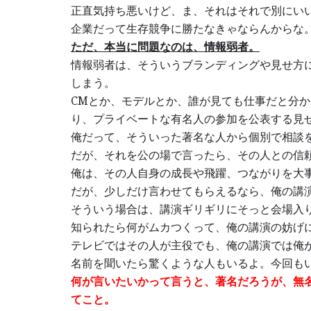
正直気持ち悪いけど、ま、それはそれで別にい
企業だって生存競争に勝たなきゃならんからな
ただ、本当に問題なのは、情報弱者。
情報弱者は、そういうブランディングや見せ方
しまう。
CMとか、モデルとか、誰が見ても仕事だと分
り、プライベートな有名人の参加を公表する見
俺だって、そういった著名な人から個別で相談
だが、それを公の場で言ったら、その人との信
俺は、その人自身の成長や飛躍、つながりを大
だが、少しだけ言わせてもらえるなら、俺の講
そういう場合は、講演ギリギリにそっと会場入
知られたら何がムカつくって、俺の講演の妨げ
テレビではその人が主役でも、俺の講演では俺
名前を聞いたら驚くような人もいるよ。今回も
何が言いたいかって言うと、著名だろうが、無
てこと。