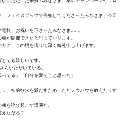
運びいただいた来賓のみなさま、本のキャンペーンやプロ
ま、フェイスブックで告知してくださったみなさま、今日
や電報、お祝いを下さったみなさま……。
の会が開催できたと思っております。
の方に、この場を借りて深く御礼申し上げます。
ばとても嬉しいです。
くさんいただいている。
残ってる」「自分を愛そうと思った」
たり、知的欲求を満たすため、ただノウハウを教えたりす
の魂を呼び起こす講演だ。
震えただろ？