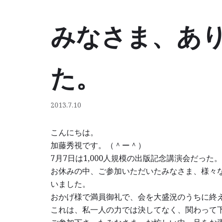
みなさま、あ
コ
ン
テ
ン
た。
ツ
へ
ス
2013.7.10
キ
ッ
こんにちは。
プ
加藤秀視です。（＾ー＾）
7月7日は1,000人規模の出版記念講演会だった。
お休みの中、ご参加いただいたみなさま、様々
いました。
おかげ様で満員御礼で、会を大盛況のうちに終
これは、私一人の力では決してなく、関わって