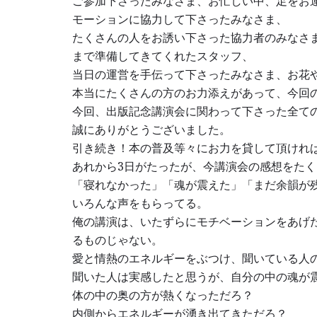
ご参加下さったみなさま、お忙しい中、足をお
モーションに協力して下さったみなさま、
たくさんの人をお誘い下さった協力者のみなさ
まで準備してきてくれたスタッフ、
当日の運営を手伝って下さったみなさま、お花
本当にたくさんの方のお力添えがあって、今回
今回、出版記念講演会に関わって下さった全て
誠にありがとうございました。
引き続き！本の普及等々にお力を貸して頂けれ
あれから3日がたったが、今講演会の感想をた
「寝れなかった」「魂が震えた」「まだ余韻が
いろんな声をもらってる。
俺の講演は、いたずらにモチベーションをあげ
るものじゃない。
愛と情熱のエネルギーをぶつけ、聞いている人
聞いた人は実感したと思うが、自分の中の魂が
体の中の奥の方が熱くなっただろ？
内側からエネルギーが湧き出てきただろ？