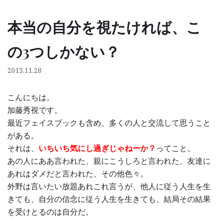
本当の自分を視たければ、こ
コ
ン
の3つしかない？
テ
ン
2013.11.28
ツ
へ
こんにちは。
ス
加藤秀視です。
キ
最近フェイスブックも含め、多くの人と交流して思うこと
ッ
がある。
プ
それは、
いちいち気にし過ぎじゃねーか？
ってこと。
あの人にああ言われた、親にこうしろと言われた、友達に
あれはダメだと言われた、その他色々。
外野は言いたい放題あれこれ言うが、他人に従う人生を生
きても、自分の信念に従う人生を生きても、結局その結果
を受けとるのは自分だ。