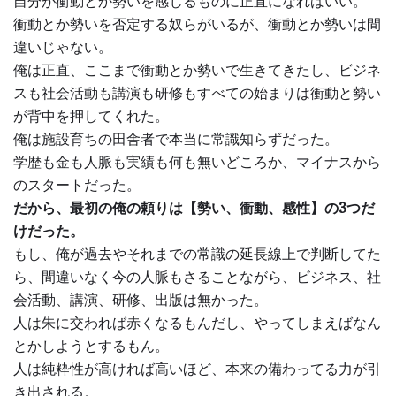
自分が衝動とか勢いを感じるものに正直になればいい。
衝動とか勢いを否定する奴らがいるが、衝動とか勢いは間
違いじゃない。
俺は正直、ここまで衝動とか勢いで生きてきたし、ビジネ
スも社会活動も講演も研修もすべての始まりは衝動と勢い
が背中を押してくれた。
俺は施設育ちの田舎者で本当に常識知らずだった。
学歴も金も人脈も実績も何も無いどころか、マイナスから
のスタートだった。
だから、最初の俺の頼りは【勢い、衝動、感性】の3つだ
けだった。
もし、俺が過去やそれまでの常識の延長線上で判断してた
ら、間違いなく今の人脈もさることながら、ビジネス、社
会活動、講演、研修、出版は無かった。
人は朱に交われば赤くなるもんだし、やってしまえばなん
とかしようとするもん。
人は純粋性が高ければ高いほど、本来の備わってる力が引
き出される。