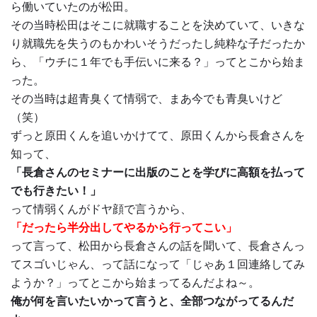
ら働いていたのが松田。
その当時松田はそこに就職することを決めていて、いきな
り就職先を失うのもかわいそうだったし純粋な子だったか
ら、「ウチに１年でも手伝いに来る？」ってとこから始ま
った。
その当時は超青臭くて情弱で、まあ今でも青臭いけど
（笑）
ずっと原田くんを追いかけてて、原田くんから長倉さんを
知って、
「長倉さんのセミナーに出版のことを学びに高額を払って
でも行きたい！」
って情弱くんがドヤ顔で言うから、
「だったら半分出してやるから行ってこい」
って言って、松田から長倉さんの話を聞いて、長倉さんっ
てスゴいじゃん、って話になって「じゃあ１回連絡してみ
ようか？」ってとこから始まってるんだよね～。
俺が何を言いたいかって言うと、全部つながってるんだ