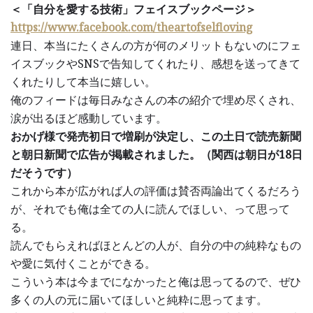
＜「自分を愛する技術」フェイスブックページ＞
https://www.facebook.com/theartofselfloving
連日、本当にたくさんの方が何のメリットもないのにフェ
イスブックやSNSで告知してくれたり、感想を送ってきて
くれたりして本当に嬉しい。
俺のフィードは毎日みなさんの本の紹介で埋め尽くされ、
涙が出るほど感動しています。
おかげ様で発売初日で増刷が決定し、この土日で読売新聞
と朝日新聞で広告が掲載されました。（関西は朝日が18日
だそうです）
これから本が広がれば人の評価は賛否両論出てくるだろう
が、それでも俺は全ての人に読んでほしい、って思って
る。
読んでもらえればほとんどの人が、自分の中の純粋なもの
や愛に気付くことができる。
こういう本は今までになかったと俺は思ってるので、ぜひ
多くの人の元に届いてほしいと純粋に思ってます。