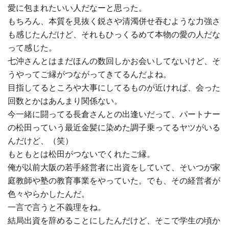
愛に包まれたいい人だなーと思った。
もちろん、本質を見抜く鋭さや清濁併せ吞むような力強さ
も感じたんだけど、それもひっくるめて本物の愛の人だな
って感じた。
七沖さんとはまだほんの数回しかお会いしてないけど、そ
うやってご縁がつながってきてるんだよね。
目指してるところや大事にしてるものが近ければ、会った
回数とかはあんまり関係ない。
今一緒に闘ってる長倉さんとの出逢いだって、パートナー
の松田っていう最近金髪に染めた調子乗ってるヤツがいる
んだけど、（笑）
もともとは松田がつないでくれたご縁。
俺が以前大阪の若手経営者に出資をしていて、そいつが家
庭教師や塾の教育事業をやっていた。でも、その経営者が
色々やらかしたんだ。
一言で言うと不義理をね。
結局出資を辞めることにしたんだけど、そこで学生の頃か