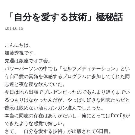
「自分を愛する技術」極秘話
コ
ン
2014.6.16
テ
ン
こんにちは。
ツ
加藤秀視です。
へ
先週は銀座でオフ会。
ス
パワーパーソンの中でも「セルフメディテーション」とい
キ
う自己愛の真髄を体感するプログラムに参加してくれた同
ッ
志達と夜な夜な飲んでいた。
プ
今日は地方出張でプレゼンだったのであんまり遅くまでい
るつもりはなかったんだが、やっぱり好きな同志たちだと
普段は飲めない酒もガンガン進んでしまった。
本当に同志の存在はありがたいし、俺にとってはfamilyが
できたような感覚で嬉しい。
さて、「自分を愛する技術」が出版されて6日目。