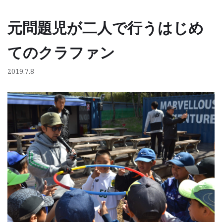
元問題児が二人で行うはじめ
コ
ン
てのクラファン
テ
ン
2019.7.8
ツ
へ
ス
キ
ッ
プ