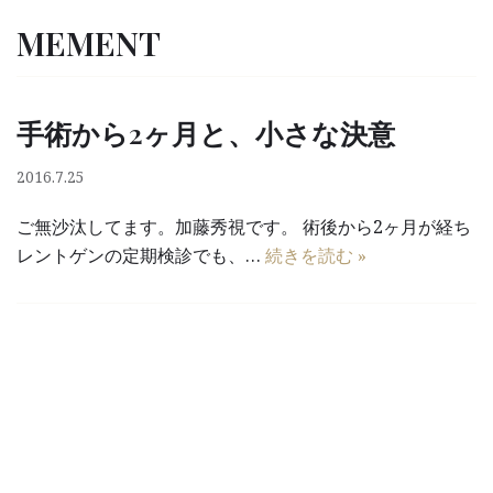
MEMENT
コ
ン
テ
手術から2ヶ月と、小さな決意
ン
ツ
2016.7.25
へ
ご無沙汰してます。加藤秀視です。 術後から2ヶ月が経ち
ス
レントゲンの定期検診でも、…
続きを読む »
キ
ッ
プ